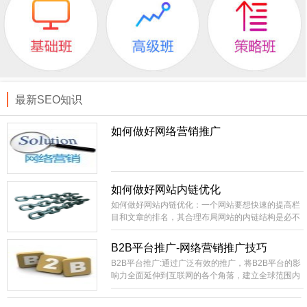
最新SEO知识
如何做好网络营销推广
如何做好网站内链优化
如何做好网站内链优化：一个网站要想快速的提高栏
目和文章的排名，其合理布局网站的内链结构是必不
可少的。相当外部链接而言，内部链接就比较容易控
制，成本低。你直接就可以在自己的站上进行部署，
B2B平台推广-网络营销推广技巧
不像外部链接的不可控性比较大，需要大量的购买或
B2B平台推广:通过广泛有效的推广，将B2B平台的影
长期的积累才有办法实现稳定的SEO效果。
响力全面延伸到互联网的各个角落，建立全球范围内
领先的网络贸易集散中心，国内最具影响力和生命力
的B2B电子商务信息交互平台。建设全国范围内包括