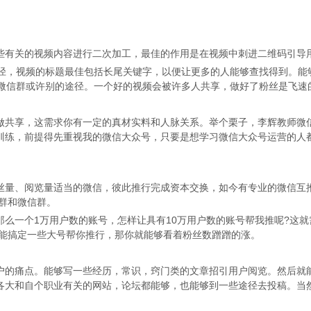
有关的视频内容进行二次加工，最佳的作用是在视频中刺进二维码引导
，视频的标题最佳包括长尾关键字，以便让更多的人能够查找得到。能
、微信群或许别的途径。一个好的视频会被许多人共享，做好了粉丝是飞速
共享，这需求你有一定的真材实料和人脉关系。举个栗子，李辉教师微
众号运营训练，前提得先重视我的微信大众号，只要是想学习微信大众号运营的
量、阅览量适当的微信，彼此推行完成资本交换，如今有专业的微信互
Q群和微信群。
一个1万用户数的账号，怎样让具有10万用户数的账号帮我推呢?这就
要能搞定一些大号帮你推行，那你就能够看着粉丝数蹭蹭的涨。
的痛点。能够写一些经历，常识，窍门类的文章招引用户阅览。然后就
各大和自个职业有关的网站，论坛都能够，也能够到一些途径去投稿。当