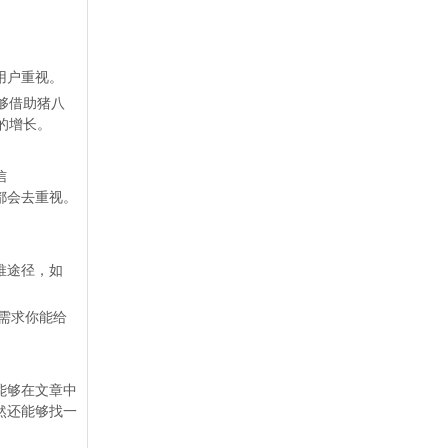
用户重视。
够借助猪八
的增长。
信
人都会去重视。
推途径，如
需求你能给
能够在文章中
然还能够找一