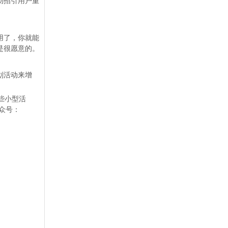
动招引用户重
用了，你就能
是很愿意的。
划活动来增
些小型活
众号：