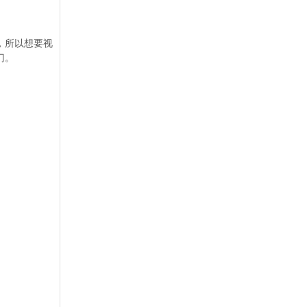
，所以想要视
门。