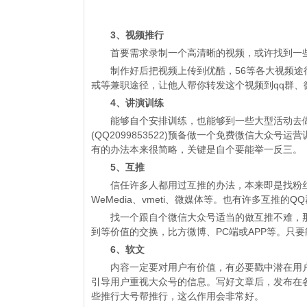
3、视频推行
首要需求录制一个高清晰的视频，或许找到一些
制作好后把视频上传到优酷，56等各大视频途径
戒等兼职途径，让他人帮你转发这个视频到qq群
4、讲演训练
能够自个安排训练，也能够到一些大型活动去做
(QQ2099853522)预备做一个免费微信大
有的办法本来很简略，关键是自个要能举一反三。
5、互推
信任许多人都用过互推的办法，本来即是找粉丝
WeMedia、vmeti、微媒体等。也有许多互推的Q
找一个跟自个微信大众号适当的做互推不难，那么
到等价值的交换，比方微博、PC端或APP等。只
6、软文
内容一定要对用户有价值，有必要戳中潜在用户
引导用户重视大众号的信息。写好文章后，发布在
些推行大号帮推行，这么作用会非常好。