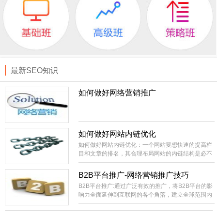
最新SEO知识
如何做好网络营销推广
如何做好网站内链优化
如何做好网站内链优化：一个网站要想快速的提高栏
目和文章的排名，其合理布局网站的内链结构是必不
可少的。相当外部链接而言，内部链接就比较容易控
制，成本低。你直接就可以在自己的站上进行部署，
B2B平台推广-网络营销推广技巧
不像外部链接的不可控性比较大，需要大量的购买或
B2B平台推广:通过广泛有效的推广，将B2B平台的影
长期的积累才有办法实现稳定的SEO效果。
响力全面延伸到互联网的各个角落，建立全球范围内
领先的网络贸易集散中心，国内最具影响力和生命力
的B2B电子商务信息交互平台。建设全国范围内包括