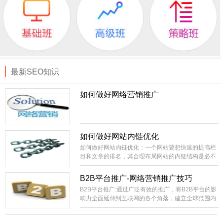
最新SEO知识
如何做好网络营销推广
如何做好网站内链优化
如何做好网站内链优化：一个网站要想快速的提高栏
目和文章的排名，其合理布局网站的内链结构是必不
可少的。相当外部链接而言，内部链接就比较容易控
制，成本低。你直接就可以在自己的站上进行部署，
B2B平台推广-网络营销推广技巧
不像外部链接的不可控性比较大，需要大量的购买或
B2B平台推广:通过广泛有效的推广，将B2B平台的影
长期的积累才有办法实现稳定的SEO效果。
响力全面延伸到互联网的各个角落，建立全球范围内
领先的网络贸易集散中心，国内最具影响力和生命力
的B2B电子商务信息交互平台。建设全国范围内包括