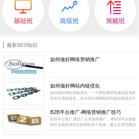
最新SEO知识
如何做好网络营销推广
如何做好网站内链优化
如何做好网站内链优化：一个网站要想快速的提高栏
目和文章的排名，其合理布局网站的内链结构是必不
可少的。相当外部链接而言，内部链接就比较容易控
制，成本低。你直接就可以在自己的站上进行部署，
B2B平台推广-网络营销推广技巧
不像外部链接的不可控性比较大，需要大量的购买或
B2B平台推广:通过广泛有效的推广，将B2B平台的影
长期的积累才有办法实现稳定的SEO效果。
响力全面延伸到互联网的各个角落，建立全球范围内
领先的网络贸易集散中心，国内最具影响力和生命力
的B2B电子商务信息交互平台。建设全国范围内包括