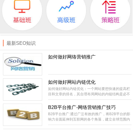
最新SEO知识
如何做好网络营销推广
如何做好网站内链优化
如何做好网站内链优化：一个网站要想快速的提高栏
目和文章的排名，其合理布局网站的内链结构是必不
可少的。相当外部链接而言，内部链接就比较容易控
制，成本低。你直接就可以在自己的站上进行部署，
B2B平台推广-网络营销推广技巧
不像外部链接的不可控性比较大，需要大量的购买或
B2B平台推广:通过广泛有效的推广，将B2B平台的影
长期的积累才有办法实现稳定的SEO效果。
响力全面延伸到互联网的各个角落，建立全球范围内
领先的网络贸易集散中心，国内最具影响力和生命力
的B2B电子商务信息交互平台。建设全国范围内包括