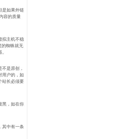
但是如果外链
内容的质量
虚拟主机不稳
度的蜘蛛就无
器。
是不是原创，
对用户的，如
个站长必须要
被黑，如在你
，其中有一条