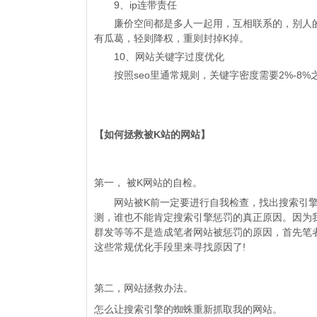
9、ip连带责任
廉价空间都是多人一起用，互相联系的，别人的网
有瓜葛，轻则降权，重则封掉K掉。
10、网站关键字过度优化
按照seo里通常规则，关键字密度需要2%-8%
【如何拯救被K站的网站】
第一， 被K网站的自检。
网站被K前一定要进行自我检查，找出搜索引擎
测，谁也不能肯定搜索引擎惩罚的真正原因。因为
群发等等不是造成笔者网站被惩罚的原因，首先笔
这些常规优化手段里来寻找原因了!
第二，网站拯救办法。
怎么让搜索引擎的蜘蛛重新抓取我的网站。