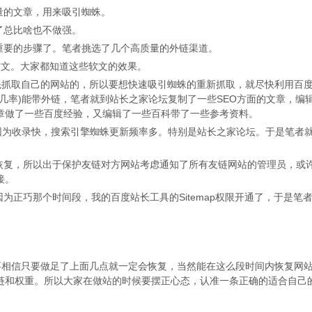
量的文章，用来吸引蜘蛛。
了总比啥也不做强。
要的步骤了。笔者挑选了几个高质量的外链渠道。
文。大家都知道这些软文的效果。
抓取自己的网站的，所以要想快速吸引蜘蛛的重新抓取，就尽快利用百
率)能带外链，笔者就到站长之家论坛复制了一些SEO方面的文章，编辑成
章做了一些百度经验，又编辑了一些百科带了一些参考资料。
为收录快，搜索引擎蜘蛛更新频率多。特别是站长之家论坛。于是笔者
复，所以出于保护友链对方网站考虑通知了所有友链网站的管理员，或
接。
正巧那个时间段，我的百度站长工具的Sitemap权限开通了，于是笔
相信只要做足了上面几点就一定会恢复，当然能在这么段时间内恢复网
链和权重。所以大家在做站的时候要摆正心态，认准一条正确的适合自己