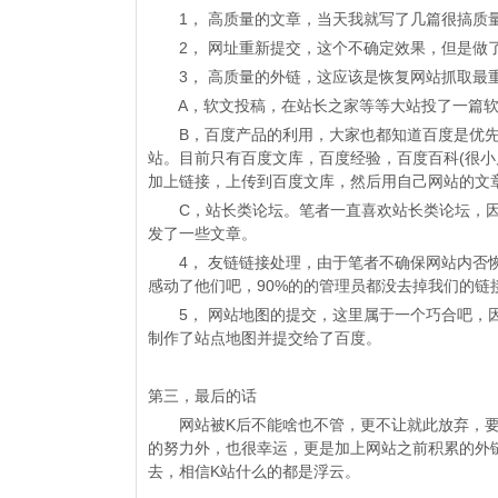
1， 高质量的文章，当天我就写了几篇很搞质
2， 网址重新提交，这个不确定效果，但是做
3， 高质量的外链，这应该是恢复网站抓取最重
A，软文投稿，在站长之家等等大站投了一篇软
B，百度产品的利用，大家也都知道百度是优先
站。目前只有百度文库，百度经验，百度百科(很小几
加上链接，上传到百度文库，然后用自己网站的文
C，站长类论坛。笔者一直喜欢站长类论坛，因
发了一些文章。
4， 友链链接处理，由于笔者不确保网站内否恢
感动了他们吧，90%的的管理员都没去掉我们的链
5， 网站地图的提交，这里属于一个巧合吧，因为
制作了站点地图并提交给了百度。
第三，最后的话
网站被K后不能啥也不管，更不让就此放弃，要
的努力外，也很幸运，更是加上网站之前积累的外
去，相信K站什么的都是浮云。