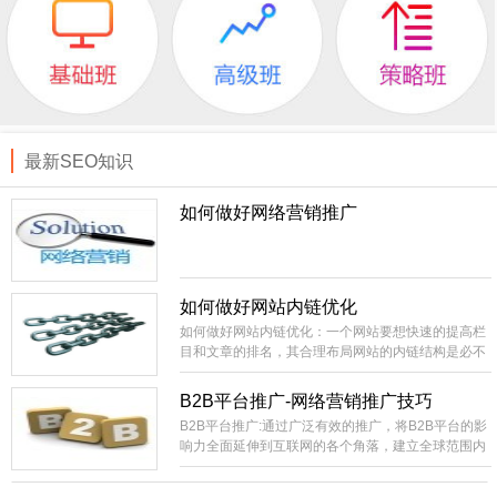
最新SEO知识
如何做好网络营销推广
如何做好网站内链优化
如何做好网站内链优化：一个网站要想快速的提高栏
目和文章的排名，其合理布局网站的内链结构是必不
可少的。相当外部链接而言，内部链接就比较容易控
制，成本低。你直接就可以在自己的站上进行部署，
B2B平台推广-网络营销推广技巧
不像外部链接的不可控性比较大，需要大量的购买或
B2B平台推广:通过广泛有效的推广，将B2B平台的影
长期的积累才有办法实现稳定的SEO效果。
响力全面延伸到互联网的各个角落，建立全球范围内
领先的网络贸易集散中心，国内最具影响力和生命力
的B2B电子商务信息交互平台。建设全国范围内包括