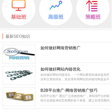
最新SEO知识
如何做好网络营销推广
如何做好网站内链优化
如何做好网站内链优化：一个网站要想快速的提高栏
目和文章的排名，其合理布局网站的内链结构是必不
可少的。相当外部链接而言，内部链接就比较容易控
制，成本低。你直接就可以在自己的站上进行部署，
B2B平台推广-网络营销推广技巧
不像外部链接的不可控性比较大，需要大量的购买或
B2B平台推广:通过广泛有效的推广，将B2B平台的影
长期的积累才有办法实现稳定的SEO效果。
响力全面延伸到互联网的各个角落，建立全球范围内
领先的网络贸易集散中心，国内最具影响力和生命力
的B2B电子商务信息交互平台。建设全国范围内包括