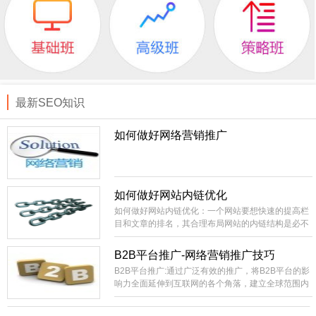
最新SEO知识
如何做好网络营销推广
如何做好网站内链优化
如何做好网站内链优化：一个网站要想快速的提高栏
目和文章的排名，其合理布局网站的内链结构是必不
可少的。相当外部链接而言，内部链接就比较容易控
制，成本低。你直接就可以在自己的站上进行部署，
B2B平台推广-网络营销推广技巧
不像外部链接的不可控性比较大，需要大量的购买或
B2B平台推广:通过广泛有效的推广，将B2B平台的影
长期的积累才有办法实现稳定的SEO效果。
响力全面延伸到互联网的各个角落，建立全球范围内
领先的网络贸易集散中心，国内最具影响力和生命力
的B2B电子商务信息交互平台。建设全国范围内包括