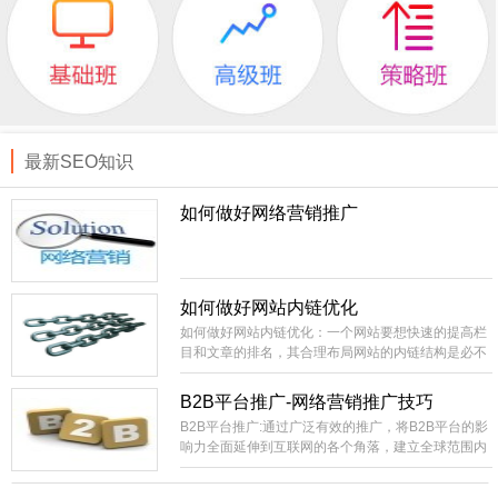
最新SEO知识
如何做好网络营销推广
如何做好网站内链优化
如何做好网站内链优化：一个网站要想快速的提高栏
目和文章的排名，其合理布局网站的内链结构是必不
可少的。相当外部链接而言，内部链接就比较容易控
制，成本低。你直接就可以在自己的站上进行部署，
B2B平台推广-网络营销推广技巧
不像外部链接的不可控性比较大，需要大量的购买或
B2B平台推广:通过广泛有效的推广，将B2B平台的影
长期的积累才有办法实现稳定的SEO效果。
响力全面延伸到互联网的各个角落，建立全球范围内
领先的网络贸易集散中心，国内最具影响力和生命力
的B2B电子商务信息交互平台。建设全国范围内包括