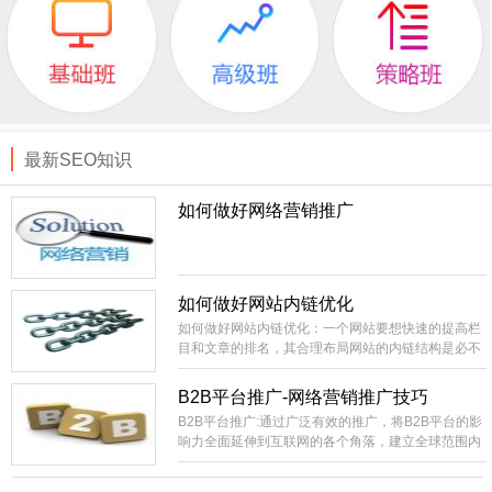
最新SEO知识
如何做好网络营销推广
如何做好网站内链优化
如何做好网站内链优化：一个网站要想快速的提高栏
目和文章的排名，其合理布局网站的内链结构是必不
可少的。相当外部链接而言，内部链接就比较容易控
制，成本低。你直接就可以在自己的站上进行部署，
B2B平台推广-网络营销推广技巧
不像外部链接的不可控性比较大，需要大量的购买或
B2B平台推广:通过广泛有效的推广，将B2B平台的影
长期的积累才有办法实现稳定的SEO效果。
响力全面延伸到互联网的各个角落，建立全球范围内
领先的网络贸易集散中心，国内最具影响力和生命力
的B2B电子商务信息交互平台。建设全国范围内包括